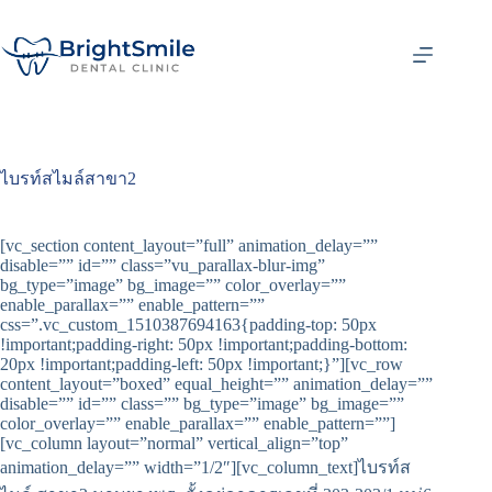
ไบรท์สไมล์สาขา2
[vc_section content_layout=”full” animation_delay=””
disable=”” id=”” class=”vu_parallax-blur-img”
bg_type=”image” bg_image=”” color_overlay=””
enable_parallax=”” enable_pattern=””
css=”.vc_custom_1510387694163{padding-top: 50px
!important;padding-right: 50px !important;padding-bottom:
20px !important;padding-left: 50px !important;}”][vc_row
content_layout=”boxed” equal_height=”” animation_delay=””
disable=”” id=”” class=”” bg_type=”image” bg_image=””
color_overlay=”” enable_parallax=”” enable_pattern=””]
[vc_column layout=”normal” vertical_align=”top”
animation_delay=”” width=”1/2″][vc_column_text]ไบรท์ส