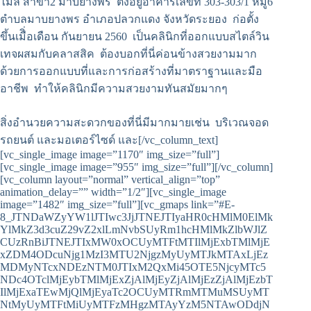
ไมล์ สาขา2 มาบยางพร ตั้งอยู่อาคารเลขที่ 303-303/1 หมู่6
ตำบลมาบยางพร อำเภอปลวกแดง จังหวัดระยอง ก่อตั้ง
ขึ้นเมืิ่อเดือน กันยายน 2560 เป็นคลินิกที่ออกแบบสไตล์วิน
เทจผสมกับคลาสสิค ต้องบอกที่นี่ค่อนข้างสวยงามมาก
ด้วยการออกแบบที่และการก่อสร้างที่มาตราฐานและมือ
อาชีพ ทำให้คลินิกมีความสวยงามทันสมัยมากๆ
สิ่งอำนวยความสะดวกของที่นี่มีมากมายเช่น บริเวณจอด
รถยนต์ และมอเตอร์ไซด์ และ[/vc_column_text]
[vc_single_image image=”1170″ img_size=”full”]
[vc_single_image image=”955″ img_size=”full”][/vc_column]
[vc_column layout=”normal” vertical_align=”top”
animation_delay=”” width=”1/2″][vc_single_image
image=”1482″ img_size=”full”][vc_gmaps link=”#E-
8_JTNDaWZyYW1lJTIwc3JjJTNEJTIyaHR0cHMlM0ElMk
YlMkZ3d3cuZ29vZ2xlLmNvbSUyRm1hcHMlMkZlbWJlZ
CUzRnBiJTNEJTIxMW0xOCUyMTFtMTIlMjExbTMlMjE
xZDM4ODcuNjg1MzI3MTU2NjgzMyUyMTJkMTAxLjEz
MDMyNTcxNDEzNTM0JTIxM2QxMi45OTE5NjcyMTc5
NDc4OTclMjEybTMlMjExZjAlMjEyZjAlMjEzZjAlMjEzbT
IlMjExaTEwMjQlMjEyaTc2OCUyMTRmMTMuMSUyMT
NtMyUyMTFtMiUyMTFzMHgzMTAyYzM5NTAwODdjN