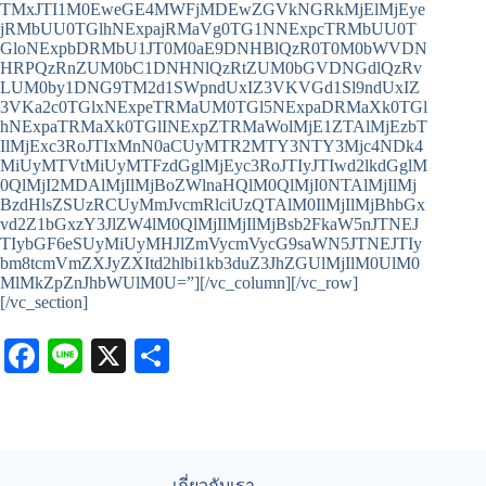
TMxJTI1M0EweGE4MWFjMDEwZGVkNGRkMjElMjEye
jRMbUU0TGlhNExpajRMaVg0TG1NNExpcTRMbUU0T
GloNExpbDRMbU1JT0M0aE9DNHBlQzR0T0M0bWVDN
HRPQzRnZUM0bC1DNHNlQzRtZUM0bGVDNGdlQzRv
LUM0by1DNG9TM2d1SWpndUxIZ3VKVGd1Sl9ndUxIZ
3VKa2c0TGlxNExpeTRMaUM0TGl5NExpaDRMaXk0TGl
hNExpaTRMaXk0TGlINExpZTRMaWolMjE1ZTAlMjEzbT
IlMjExc3RoJTIxMnN0aCUyMTR2MTY3NTY3Mjc4NDk4
MiUyMTVtMiUyMTFzdGglMjEyc3RoJTIyJTIwd2lkdGglM
0QlMjI2MDAlMjIlMjBoZWlnaHQlM0QlMjI0NTAlMjIlMj
BzdHlsZSUzRCUyMmJvcmRlciUzQTAlM0IlMjIlMjBhbGx
vd2Z1bGxzY3JlZW4lM0QlMjIlMjIlMjBsb2FkaW5nJTNEJ
TIybGF6eSUyMiUyMHJlZmVycmVycG9saWN5JTNEJTIy
bm8tcmVmZXJyZXItd2hlbi1kb3duZ3JhZGUlMjIlM0UlM0
MlMkZpZnJhbWUlM0U=”][/vc_column][/vc_row]
[/vc_section]
Fa
Li
X
S
ce
ne
ha
bo
re
ok
เกี่ยวกับเรา