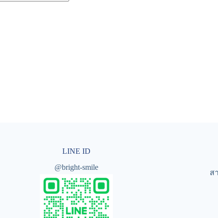
LINE ID
@bright-smile
สา