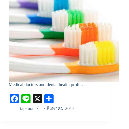
Medical doctors and dental health profe…
Fa
Li
X
S
ce
ne
ha
tapanon
17 สิงหาคม 2017
bo
re
ok