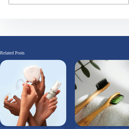
Related Posts
Pellentesque Adipiscing Commodo
Diam Vulputate Pharetra Sita