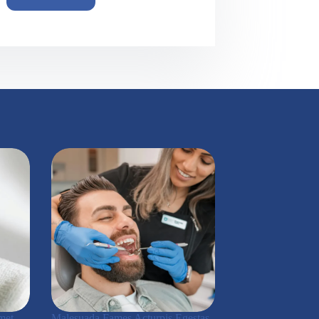
met
Malesuada Fames Acturpis Egestas