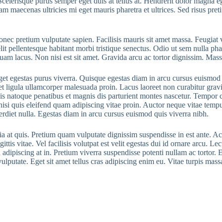
Scelerisque purus semper eget duis at tellus at. Hendrerit dolor magna eg
am maecenas ultricies mi eget mauris pharetra et ultrices. Sed risus pr
nec pretium vulputate sapien. Facilisis mauris sit amet massa. Feugiat 
lit pellentesque habitant morbi tristique senectus. Odio ut sem nulla ph
m lacus. Non nisi est sit amet. Gravida arcu ac tortor dignissim. Massa
get egestas purus viverra. Quisque egestas diam in arcu cursus euismod q
 et ligula ullamcorper malesuada proin. Lacus laoreet non curabitur gravi
is natoque penatibus et magnis dis parturient montes nascetur. Tempor
 nisi quis eleifend quam adipiscing vitae proin. Auctor neque vitae tem
erdiet nulla. Egestas diam in arcu cursus euismod quis viverra nibh.
cinia at quis. Pretium quam vulputate dignissim suspendisse in est ante
ttis vitae. Vel facilisis volutpat est velit egestas dui id ornare arcu. L
 adipiscing at in. Pretium viverra suspendisse potenti nullam ac tortor. E
lputate. Eget sit amet tellus cras adipiscing enim eu. Vitae turpis ma