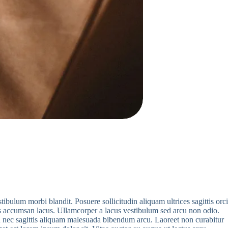
bulum morbi blandit. Posuere sollicitudin aliquam ultrices sagittis orci
s accumsan lacus. Ullamcorper a lacus vestibulum sed arcu non odio.
ien nec sagittis aliquam malesuada bibendum arcu. Laoreet non curabitur