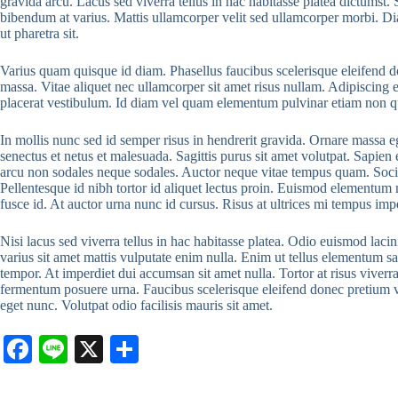
gravida arcu. Lacus sed viverra tellus in hac habitasse platea dictumst. 
bibendum at varius. Mattis ullamcorper velit sed ullamcorper morbi. Di
ut pharetra sit.
Varius quam quisque id diam. Phasellus faucibus scelerisque eleifend do
massa. Vitae aliquet nec ullamcorper sit amet risus nullam. Adipiscing e
placerat vestibulum. Id diam vel quam elementum pulvinar etiam non qua
In mollis nunc sed id semper risus in hendrerit gravida. Ornare massa e
senectus et netus et malesuada. Sagittis purus sit amet volutpat. Sapien
arcu non sodales neque sodales. Auctor neque vitae tempus quam. Soci
Pellentesque id nibh tortor id aliquet lectus proin. Euismod elementum
fusce id. At auctor urna nunc id cursus. Risus at ultrices mi tempus imp
Nisi lacus sed viverra tellus in hac habitasse platea. Odio euismod la
varius sit amet mattis vulputate enim nulla. Enim ut tellus elementum sagi
tempor. At imperdiet dui accumsan sit amet nulla. Tortor at risus viverra
fermentum posuere urna. Faucibus scelerisque eleifend donec pretium vu
eget nunc. Volutpat odio facilisis mauris sit amet.
Fa
Li
X
S
ce
ne
ha