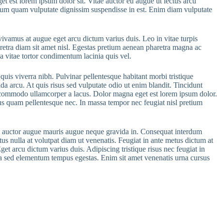
et est lorem ipsum dolor sit. Vitae auctor eu augue ut lectus arcu
etium quam vulputate dignissim suspendisse in est. Enim diam vulputate
vivamus at augue eget arcu dictum varius duis. Leo in vitae turpis
aretra diam sit amet nisl. Egestas pretium aenean pharetra magna ac
 vitae tortor condimentum lacinia quis vel.
uis viverra nibh. Pulvinar pellentesque habitant morbi tristique
da arcu. At quis risus sed vulputate odio ut enim blandit. Tincidunt
 commodo ullamcorper a lacus. Dolor magna eget est lorem ipsum dolor.
pus quam pellentesque nec. In massa tempor nec feugiat nisl pretium
. Ac auctor augue mauris augue neque gravida in. Consequat interdum
ectus nulla at volutpat diam ut venenatis. Feugiat in ante metus dictum at
get arcu dictum varius duis. Adipiscing tristique risus nec feugiat in
ssa sed elementum tempus egestas. Enim sit amet venenatis urna cursus