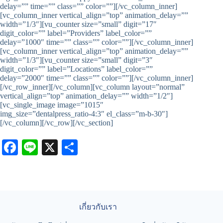
delay=”” time=”” class=”” color=””][/vc_column_inner]
[vc_column_inner vertical_align=”top” animation_delay=””
width=”1/3″][vu_counter size=”small” digit=”17″
digit_color=”” label=”Providers” label_color=””
delay=”1000″ time=”” class=”” color=””][/vc_column_inner]
[vc_column_inner vertical_align=”top” animation_delay=””
width=”1/3″][vu_counter size=”small” digit=”3″
digit_color=”” label=”Locations” label_color=””
delay=”2000″ time=”” class=”” color=””][/vc_column_inner]
[/vc_row_inner][/vc_column][vc_column layout=”normal”
vertical_align=”top” animation_delay=”” width=”1/2″]
[vc_single_image image=”1015″
img_size=”dentalpress_ratio-4:3″ el_class=”m-b-30″]
[/vc_column][/vc_row][/vc_section]
Fa
Li
X
S
ce
ne
ha
bo
re
ok
เกี่ยวกับเรา