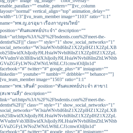
bg_type=”image” bg_image=”” color_overlay=””
enable_parallax=”” enable_pattern=””][vc_column
layout=”normal” vertical_align=”top” animation_delay=””
width=”1/3″][vu_team_member image=”1103″ ratio=”1:1″
name=”ทพ.ญ.อรอุมา เรืองกาญจนวิทย์”
position=”ทันตแพทย์ประจำ” description=””
link=”url:https%3A%2F%2Fbsdentis.com%2Fmeet-the-
dentist%2F|||” class=”” style=”1″ show_social_networks=”1″
social_networks=”W3siaWNvbiI6InZ1X2ZpIHZ1X2ZpLXB
ob25lIiwidXJsIjoiIyJ9LHsiaWNvbiI6InZ1X2ZpIHZ1X2ZpL
WVudmVsb3BlIiwidXJsIjoiIyJ9LHsiaWNvbiI6ImZhLWNhb
GVuZGFyLWNoZWNrLW8iLCJ1cmwiOiIjIn1d”
facebook=”#” twitter=”#” google_plus=”#” instagram=””
linkedin=”” youtube=”” tumblr=”” dribbble=”” behance=””]
[vu_team_member image=”1503″ ratio=”1:1″
name=”ทพ.วสันต์” position=”ทันตแพทย์ประจำ สาขา1
(สะพานสี่)” description=””
link=”url:https%3A%2F%2Fbsdentis.com%2Fmeet-the-
dentist%2F|||” class=”” style=”1″ show_social_networks=”1″
social_networks=”W3siaWNvbiI6InZ1X2ZpIHZ1X2ZpLXB
ob25lIiwidXJsIjoiIyJ9LHsiaWNvbiI6InZ1X2ZpIHZ1X2ZpL
WVudmVsb3BlIiwidXJsIjoiIyJ9LHsiaWNvbiI6ImZhLWNhb
GVuZGFyLWNoZWNrLW8iLCJ1cmwiOiIjIn1d”
facebook=”#” twitter=”#” google_plus=”#” instagram=””