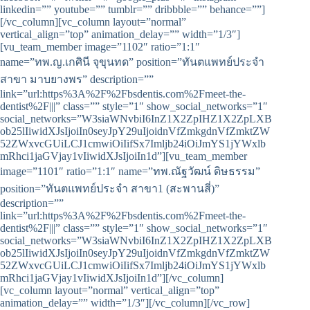
linkedin=”” youtube=”” tumblr=”” dribbble=”” behance=””]
[/vc_column][vc_column layout=”normal”
vertical_align=”top” animation_delay=”” width=”1/3″]
[vu_team_member image=”1102″ ratio=”1:1″
name=”ทพ.ญ.เกศินี จุขุนทด” position=”ทันตแพทย์ประจำ
สาขา มาบยางพร” description=””
link=”url:https%3A%2F%2Fbsdentis.com%2Fmeet-the-
dentist%2F|||” class=”” style=”1″ show_social_networks=”1″
social_networks=”W3siaWNvbiI6InZ1X2ZpIHZ1X2ZpLXB
ob25lIiwidXJsIjoiIn0seyJpY29uIjoidnVfZmkgdnVfZmktZW
52ZWxvcGUiLCJ1cmwiOiIifSx7Imljb24iOiJmYS1jYWxlb
mRhci1jaGVjay1vIiwidXJsIjoiIn1d”][vu_team_member
image=”1101″ ratio=”1:1″ name=”ทพ.ณัฐวัฒน์ ดิษธรรม”
position=”ทันตแพทย์ประจำ สาขา1 (สะพานสี่)”
description=””
link=”url:https%3A%2F%2Fbsdentis.com%2Fmeet-the-
dentist%2F|||” class=”” style=”1″ show_social_networks=”1″
social_networks=”W3siaWNvbiI6InZ1X2ZpIHZ1X2ZpLXB
ob25lIiwidXJsIjoiIn0seyJpY29uIjoidnVfZmkgdnVfZmktZW
52ZWxvcGUiLCJ1cmwiOiIifSx7Imljb24iOiJmYS1jYWxlb
mRhci1jaGVjay1vIiwidXJsIjoiIn1d”][/vc_column]
[vc_column layout=”normal” vertical_align=”top”
animation_delay=”” width=”1/3″][/vc_column][/vc_row]