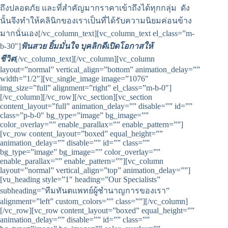
ถึงปลอดภัย และที่สำคัญมากราคาเข้าถึงได้ทุกกลุ่ม ดัง
นั้นจึงทำให้คลินิกของเราเป็นที่ได้รับความนิยมค่อนข้าง
มากนั่นเอง[/vc_column_text][vc_column_text el_class=”m-
b-30″]
ฟันสวย ยิ้มมั่นใจ บุคลิกดีเปิดโอกาสให้
ชีวิต
[/vc_column_text][/vc_column][vc_column
layout=”normal” vertical_align=”bottom” animation_delay=””
width=”1/2″][vc_single_image image=”1076″
img_size=”full” alignment=”right” el_class=”m-b-0″]
[/vc_column][/vc_row][/vc_section][vc_section
content_layout=”full” animation_delay=”” disable=”” id=””
class=”p-b-0″ bg_type=”image” bg_image=””
color_overlay=”” enable_parallax=”” enable_pattern=””]
[vc_row content_layout=”boxed” equal_height=””
animation_delay=”” disable=”” id=”” class=””
bg_type=”image” bg_image=”” color_overlay=””
enable_parallax=”” enable_pattern=””][vc_column
layout=”normal” vertical_align=”top” animation_delay=””]
[vu_heading style=”1″ heading=”Our Specialists”
subheading=”ทีมทันตแพทย์ผู้ชำนาญการของเรา”
alignment=”left” custom_colors=”” class=””][/vc_column]
[/vc_row][vc_row content_layout=”boxed” equal_height=””
animation_delay=”” disable=”” id=”” class=””