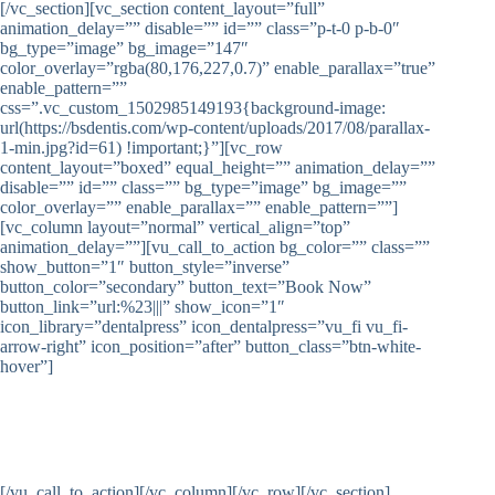
[/vc_section][vc_section content_layout=”full”
animation_delay=”” disable=”” id=”” class=”p-t-0 p-b-0″
bg_type=”image” bg_image=”147″
color_overlay=”rgba(80,176,227,0.7)” enable_parallax=”true”
enable_pattern=””
css=”.vc_custom_1502985149193{background-image:
url(https://bsdentis.com/wp-content/uploads/2017/08/parallax-
1-min.jpg?id=61) !important;}”][vc_row
content_layout=”boxed” equal_height=”” animation_delay=””
disable=”” id=”” class=”” bg_type=”image” bg_image=””
color_overlay=”” enable_parallax=”” enable_pattern=””]
[vc_column layout=”normal” vertical_align=”top”
animation_delay=””][vu_call_to_action bg_color=”” class=””
show_button=”1″ button_style=”inverse”
button_color=”secondary” button_text=”Book Now”
button_link=”url:%23|||” show_icon=”1″
icon_library=”dentalpress” icon_dentalpress=”vu_fi vu_fi-
arrow-right” icon_position=”after” button_class=”btn-white-
hover”]
We are dedicated to giving each of our patients
the healthy smile they deserve!
[/vu_call_to_action][/vc_column][/vc_row][/vc_section]