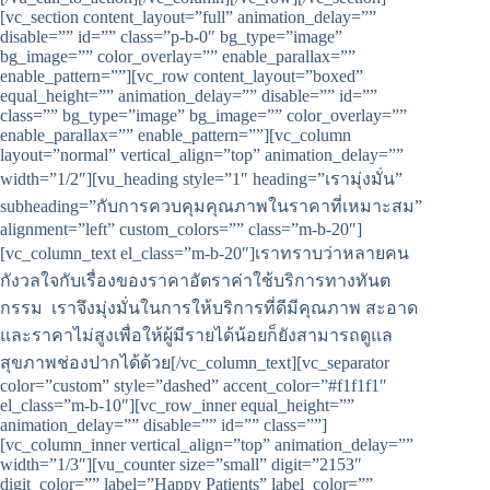
[vc_section content_layout=”full” animation_delay=””
disable=”” id=”” class=”p-b-0″ bg_type=”image”
bg_image=”” color_overlay=”” enable_parallax=””
enable_pattern=””][vc_row content_layout=”boxed”
equal_height=”” animation_delay=”” disable=”” id=””
class=”” bg_type=”image” bg_image=”” color_overlay=””
enable_parallax=”” enable_pattern=””][vc_column
layout=”normal” vertical_align=”top” animation_delay=””
width=”1/2″][vu_heading style=”1″ heading=”เรามุ่งมั่น”
subheading=”กับการควบคุมคุณภาพในราคาที่เหมาะสม”
alignment=”left” custom_colors=”” class=”m-b-20″]
[vc_column_text el_class=”m-b-20″]เราทราบว่าหลายคน
กังวลใจกับเรื่องของราคาอัตราค่าใช้บริการทางทันต
กรรม เราจึงมุ่งมั่นในการให้บริการที่ดีมีคุณภาพ สะอาด
และราคาไม่สูงเพื่อให้ผู้มีรายได้น้อยก็ยังสามารถดูแล
สุขภาพช่องปากได้ด้วย[/vc_column_text][vc_separator
color=”custom” style=”dashed” accent_color=”#f1f1f1″
el_class=”m-b-10″][vc_row_inner equal_height=””
animation_delay=”” disable=”” id=”” class=””]
[vc_column_inner vertical_align=”top” animation_delay=””
width=”1/3″][vu_counter size=”small” digit=”2153″
digit_color=”” label=”Happy Patients” label_color=””