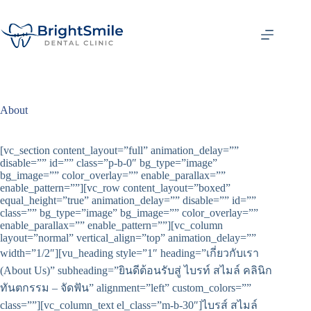
About
[vc_section content_layout=”full” animation_delay=””
disable=”” id=”” class=”p-b-0″ bg_type=”image”
bg_image=”” color_overlay=”” enable_parallax=””
enable_pattern=””][vc_row content_layout=”boxed”
equal_height=”true” animation_delay=”” disable=”” id=””
class=”” bg_type=”image” bg_image=”” color_overlay=””
enable_parallax=”” enable_pattern=””][vc_column
layout=”normal” vertical_align=”top” animation_delay=””
width=”1/2″][vu_heading style=”1″ heading=”เกี่ยวกับเรา
(About Us)” subheading=”ยินดีต้อนรับสู่ ไบรท์ สไมล์ คลินิก
ทันตกรรม – จัดฟัน” alignment=”left” custom_colors=””
class=””][vc_column_text el_class=”m-b-30″]ไบรส์ สไมล์