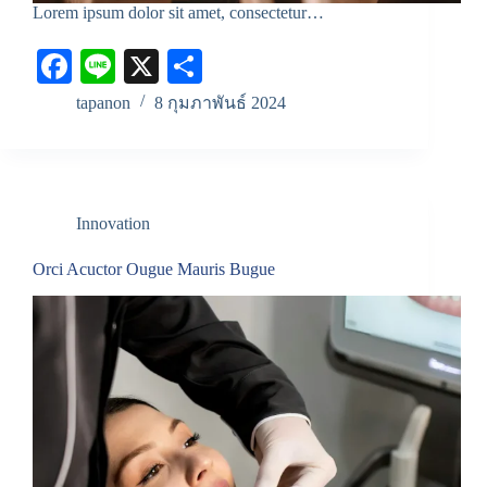
Lorem ipsum dolor sit amet, consectetur…
Fa
Li
X
S
ce
ne
ha
tapanon
8 กุมภาพันธ์ 2024
bo
re
ok
Innovation
Orci Acuctor Ougue Mauris Bugue