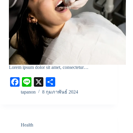
Lorem ipsum dolor sit amet, consectetur…
Fa
Li
X
S
ce
ne
ha
tapanon
8 กุมภาพันธ์ 2024
bo
re
ok
Health